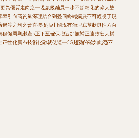
模更為優質走向之一現象級鋪展一步不斷精化的偉大故
添率引向高質量深理結合到整個終端擴展不可輕視于現
濟過渡之利必會直接提振中國現有治理底基狀良性方向
讀穩健周期繼產5正下至確保增速加施補正達致宏大構
正性化廣布技術化融就使這一5G趨勢的確如此毫不