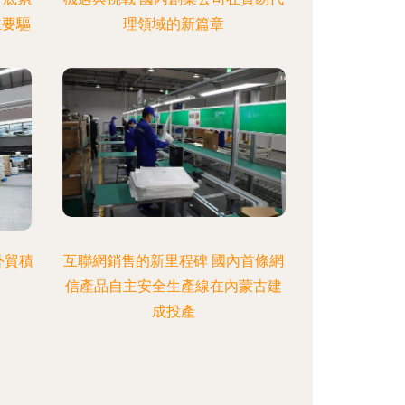
主要驅
理領域的新篇章
外貿積
互聯網銷售的新里程碑 國內首條網
信產品自主安全生產線在內蒙古建
成投產