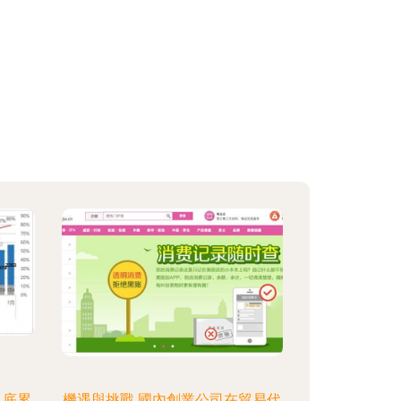
月底累
機遇與挑戰 國內創業公司在貿易代