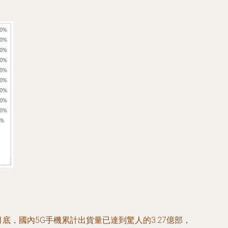
，國內5G手機累計出貨量已達到驚人的3.27億部，