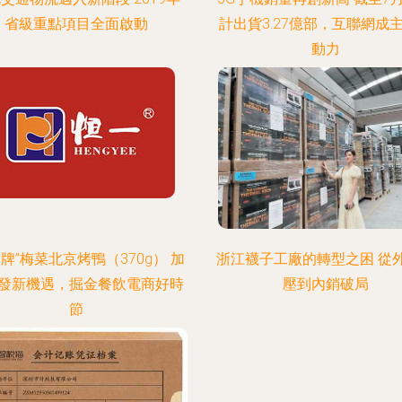
省級重點項目全面啟動
計出貨3.27億部，互聯網成
動力
一牌”梅菜北京烤鴨（370g） 加
浙江襪子工廠的轉型之困 從
發新機遇，掘金餐飲電商好時
壓到內銷破局
節