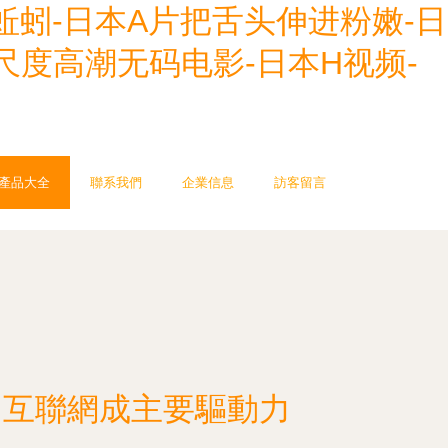
蚯蚓-日本A片把舌头伸进粉嫩-日
尺度高潮无码电影-日本H视频-
產品大全
聯系我們
企業信息
訪客留言
部，互聯網成主要驅動力