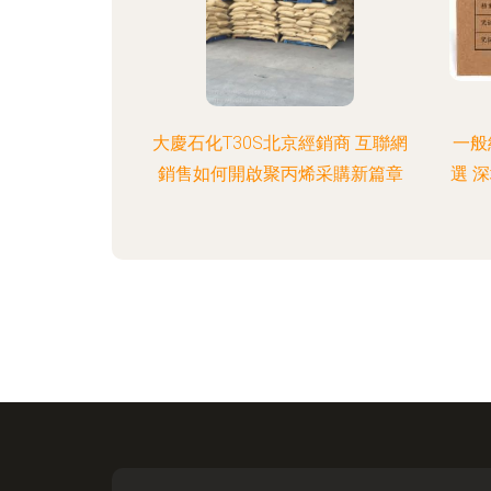
大慶石化T30S北京經銷商 互聯網
一般
銷售如何開啟聚丙烯采購新篇章
選 