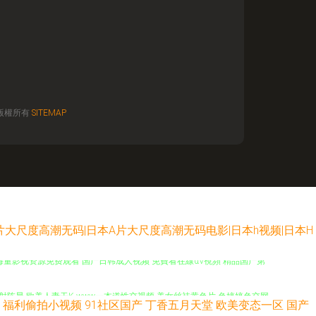
版權所有
SITEMAP
片大尺度高潮无码|日本A片大尺度高潮无码电影|日本h视频|日本H
区 海量影视资源免费观看 国产日韩成人视频 免費看在線αV視頻 精品国产第
内射陈晨 欧美人妻干K www一本道性交视频 美女丝袜黄色片 色婷婷色交网
福利偷拍小视频
91社区国产
丁香五月天堂
欧美变态一区
国产