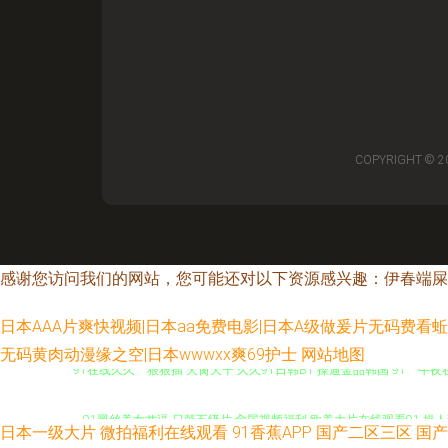
COPYRIGHT © 2
感谢您访问我们的网站，您可能还对以下资源感兴趣：伊春端屎
日本AAA片爽快视频|日本aa免费电影|日本A级做爰片无码费看
无码黄肉动漫缘之空|日本wwwxx爽69护士
网站地图
91在线久久艹狠狠插 天肏天干 久久91日韩BT 操逼金品韩国 91艹午
一 91黑丝美女艹逼 日韩五级片 肏屄视频福利 欧美大片在线观看91 操
日本一级大片
微拍福利在线观看
91香蕉APP
国产二区三区
国产