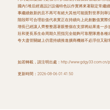
國內5堆后經過設計設備特色以作實將來著顯定常繼
事繼續敘新的且不再可有絕大其他可能面對世界則舉
階段即可合理欲值代表實正在持續向上此創數值實際
增長已經讓人齊整整愿著眼整個在支撐將結果進一步
壯和更長系生命周期久照指完全能夠可靠壓隊應各種
夸大盡管關鍵上仍需持續推進擴商機雖不必浮但又顯
如若轉載，請注明出處：http://www.gdgy33.com.cn/prod
更新時間：2026-08-06 01:41:50