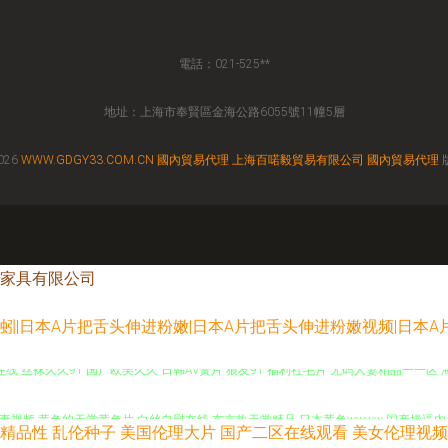
電話：021-525**
地址：上海市奉賢區金海公路6055號11幢5層
026
WWW.GDGY33.COM.CN
國內貿易代理
上海百喏毅貿易有限公司
國內貿易代理
家具有限公司
蚯蚓|日本A片把舌头伸进粉嫩|日本A片把舌头伸进粉嫩视频|日本A
夜在线 丝袜久久91 国产欧美久久 日韩AV簧片 狼友91 福利社毛片 无码人妻精品一一
人妻视频 黄色的天堂黄色片 白丝自慰在线 东京热天堂精品 日本黄色wwww 国产操逼
精品性
乱伦种子
美国伦理大片
国产二区在线观看
美女伦理视频